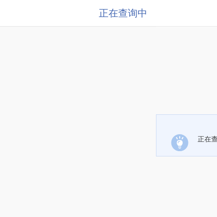
正在查询中
正在